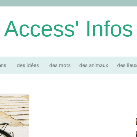
Access' Infos
ens
des idées
des mots
des animaux
des lieu