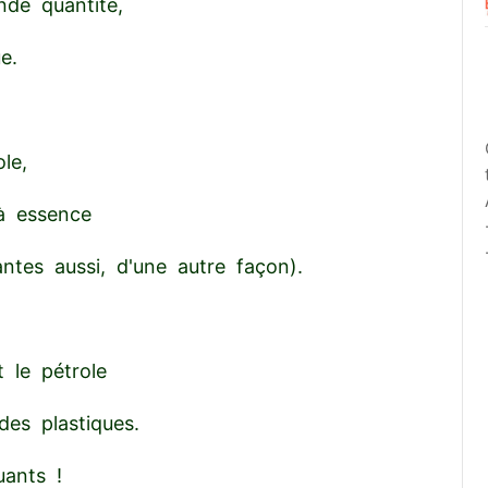
nde quantité,
e.
ole,
à essence
antes aussi, d'une autre façon).
 le pétrole
des plastiques.
uants !