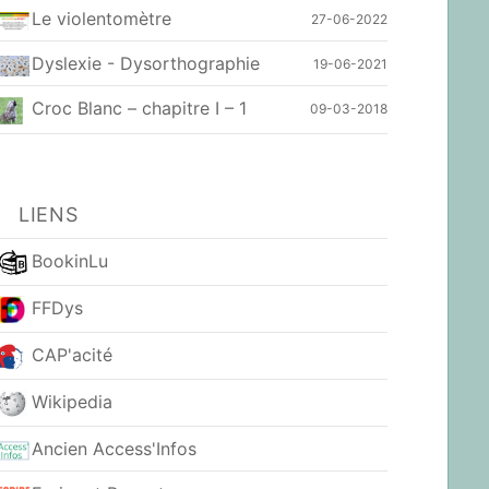
Le violentomètre
27-06-2022
Dyslexie - Dysorthographie
19-06-2021
Croc Blanc – chapitre I – 1
09-03-2018
LIENS
BookinLu
FFDys
CAP'acité
Wikipedia
Ancien Access'Infos