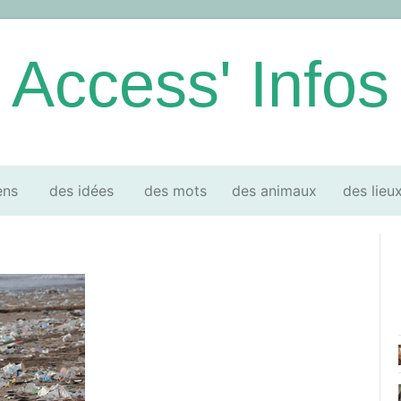
Access' Infos
ens
des idées
des mots
des animaux
des lieu