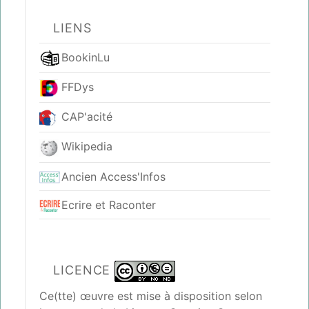
LIENS
BookinLu
FFDys
CAP'acité
Wikipedia
Ancien Access'Infos
Ecrire et Raconter
LICENCE
Ce(tte) œuvre est mise à disposition selon