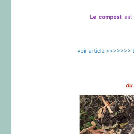
Le compost
est 
voir article >>>>>>> L
du