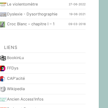
Le violentomètre
27-06-2022
Dyslexie - Dysorthographie
19-06-2021
Croc Blanc – chapitre I – 1
09-03-2018
LIENS
BookinLu
FFDys
CAP'acité
Wikipedia
Ancien Access'Infos