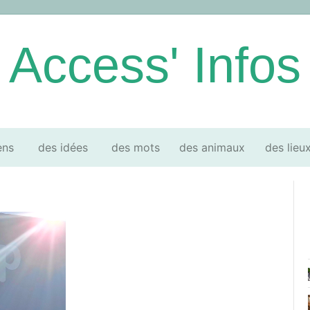
Access' Infos
ens
des idées
des mots
des animaux
des lieu