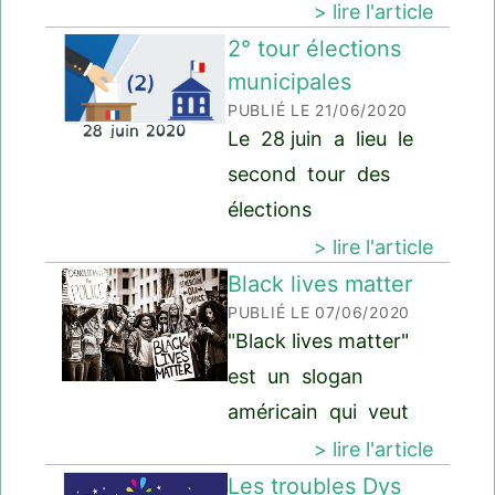
smartphone, nous
> lire l'article
affrontent, par&
utilisons la 4G. C'est
2° tour élections
la technologie de
municipales
PUBLIÉ LE 21/06/2020
4° génération,
Le 28 juin a lieu le
avant on utilisait la
second tour des
3 G. Ces
élections
technologies nous
municipales en
> lire l'article
permettent de
France. Ce 2° tour
Black lives matter
communiquer
PUBLIÉ LE 07/06/2020
devait se tenir le 22
"Black lives matter"
mars, il a été
est un slogan
reporté à cause de
américain qui veut
la Covid-19. voir
dire : la vie des
> lire l'article
article >
Noirs compte. C'est
Les troubles Dys