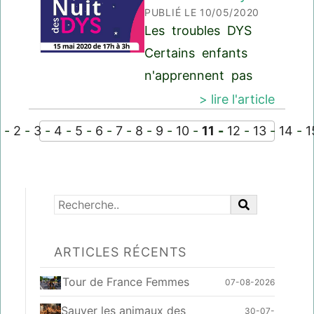
PUBLIÉ LE 10/05/2020
un mouvement
Les troubles DYS
américain contre le
Certains enfants
racisme anti-noir et
n'apprennent pas
contre les meurtres
aussi bien et aussi
> lire l'article
de personnes
vite que les autres.
noires par les p
1
-
2
-
3
-
4
-
5
-
6
-
7
-
8
-
9
-
10
-
11
-
12
-
13
-
14
-
1
Pourtant ils sont
intelligents, motivés,
ils font des efforts,
ils veulent
apprendre. Les
ARTICLES RÉCENTS
apprentissages se
font grâce&n
Tour de France Femmes
07-08-2026
Sauver les animaux des
30-07-