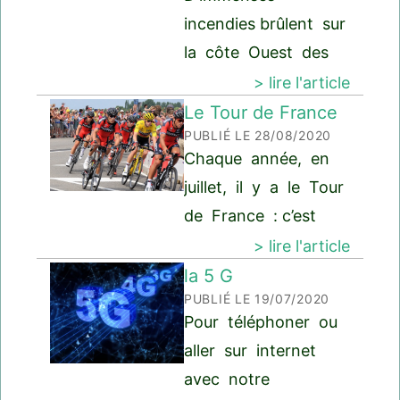
personnes et
incendies brûlent sur
blessé 11 autres
la côte Ouest des
personnes. Les
Etats-Unis, en
> lire l'article
terroristes sont les
Californie. Cela arrive
Le Tour de France
PUBLIÉ LE 28/08/2020
chaque année, mais
Chaque année, en
en 2020, c'est
juillet, il y a le Tour
encore plus
de France : c’est
catastrophique.
une grande course
> lire l'article
cycliste par étapes,
la 5 G
PUBLIÉ LE 19/07/2020
elle existe depuis
Pour téléphoner ou
plus de 100 ans.
aller sur internet
Chaque jour les
avec notre
cyclistes s’