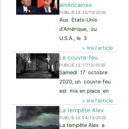
américaines
PUBLIÉ LE 25/10/2020
Aux Etats-Unis
d'Amérique, ou
U.S.A., le 3
novembre ce sont
> lire l'article
les élections
Le couvre-feu
PUBLIÉ LE 17/10/2020
présidentielles. Les
Samedi 17 octobre
Américains votent
2020, un couvre-feu
pour élire le
est mis en place en
président des Etats-
France : en Ile-de-
> lire l'article
Unis.
France et dans 8
La tempête Alex
PUBLIÉ LE 04/10/2020
grandes villes et
La tempête Alex a
leur agglomération :