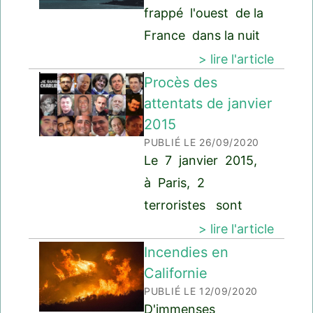
frappé l'ouest de la
Grenoble, Lille,
France dans la nuit
Lyon, Aix-Marseille,
du jeudi 1er au
> lire l'article
Montpellier, Rouen,
vendredi 2 octobre,
Procès des
Saint-Etienne et
puis elle s'est
attentats de janvier
Toulouse. Plus de
2015
déplacée dans le
1000&nb
PUBLIÉ LE 26/09/2020
Sud-Est, Jeudi, en
Le 7 janvier 2015,
Bretagne, il y a eu
à Paris, 2
des vents très
terroristes sont
violents e
entrés dans les
> lire l'article
bureaux du journal
Incendies en
Charlie Hebdo, ils
Californie
PUBLIÉ LE 12/09/2020
ont tué 12
D'immenses