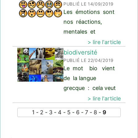
PUBLIÉ LE 14/09/2019
Les émotions sont
nos réactions,
mentales et
physiques, à ce
> lire l'article
qu'il se passe
biodiversité
PUBLIÉ LE 22/04/2019
autour de nous, ou
Le mot bio vient
à ce qui nous
de la langue
arrive. Des
grecque : cela veut
psychologues, des
dire vie .
> lire l'article
philosophes, des
Biologie = science
chercheurs, ont
1
-
2
-
3
-
4
-
5
-
6
-
7
-
8
-
9
de la vie (ou
travaillé
sciences naturelles)